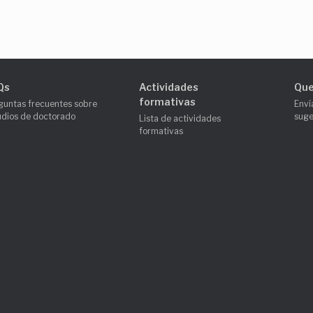
Qs
Actividades
Que
formativas
guntas frecuentes sobre
Enví
udios de doctorado
suge
Lista de actividades
formativas