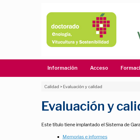
Saltar
al
contenido
Información
Acceso
Formac
Calidad
>
Evaluación y calidad
Evaluación y cal
Este título tiene implantado el Sistema de Garan
Memorias e informes